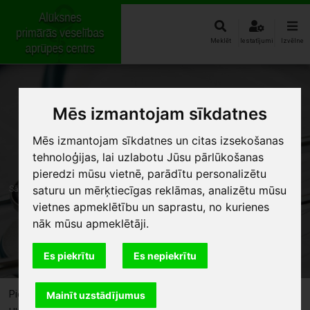
Meklēt
Iestatījumi
Izvēlne
Mēs izmantojam sīkdatnes
Mēs izmantojam sīkdatnes un citas izsekošanas
tehnoloģijas, lai uzlabotu Jūsu pārlūkošanas
pieredzi mūsu vietnē, parādītu personalizētu
saturu un mērķtiecīgas reklāmas, analizētu mūsu
Sākums
Rehabilitācija
Fizikālās medicīnas kabinets
vietnes apmeklētību un saprastu, no kurienes
nāk mūsu apmeklētāji.
Fizikālās medicīnas kabinets
Es piekrītu
Es nepiekrītu
Pieraksts reģistratūrā, t.64322482, 26636625
Mainīt uzstādījumus