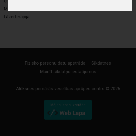
Ultraskaņas terapija.
Magnētterapija.
Lāzerterapija.
Fizisko personu datu apstrāde
Sīkdatnes
Mainīt sīkdatņu iestatījumus
Alūksnes primārās veselības aprūpes centrs © 2026
Mājas lapas izstrāde