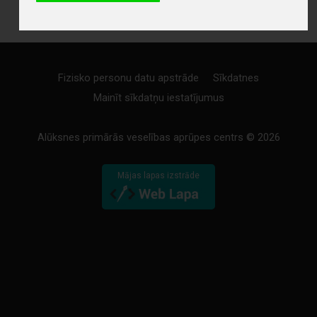
Fizisko personu datu apstrāde
Sīkdatnes
Mainīt sīkdatņu iestatījumus
Alūksnes primārās veselības aprūpes centrs © 2026
Mājas lapas izstrāde