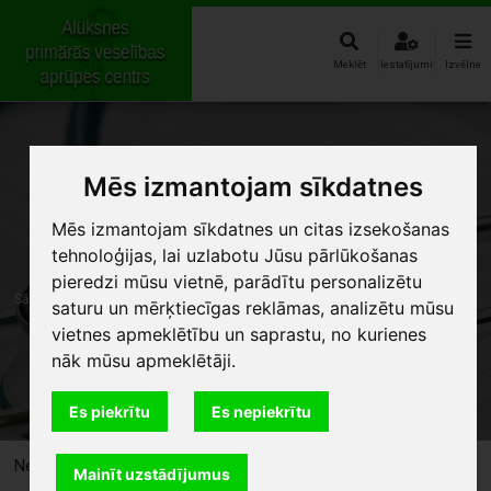
Meklēt
Iestatījumi
Izvēlne
Mēs izmantojam sīkdatnes
Mēs izmantojam sīkdatnes un citas izsekošanas
tehnoloģijas, lai uzlabotu Jūsu pārlūkošanas
pieredzi mūsu vietnē, parādītu personalizētu
Sākums
Speciālisti
Ginekologs
saturu un mērķtiecīgas reklāmas, analizētu mūsu
vietnes apmeklētību un saprastu, no kurienes
nāk mūsu apmeklētāji.
Ginekologs
Es piekrītu
Es nepiekrītu
Nepieņem
Mainīt uzstādījumus