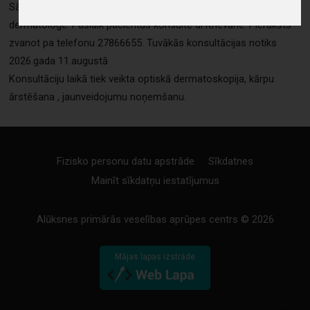
Sākot ar 2020.gada februāri pacientus reizi mēnesī pieņem VC4
dermatoloģe. Pašlaik pacientus konsultē dr.Krievāne. Pieraksts
zvanot pa telefonu 27866655. Tuvākās konsultācijas notiks
2026.gada 11.augustā
Konsultāciju laikā tiek veikta optiskā dermatoskopija, kārpu
ārstēšana , jaunveidojumu noņemšanu.
Fizisko personu datu apstrāde
Sīkdatnes
Mainīt sīkdatņu iestatījumus
Alūksnes primārās veselības aprūpes centrs © 2026
Mājas lapas izstrāde