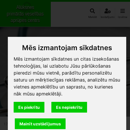
Meklēt
Iestatījumi
Izvēlne
Mēs izmantojam sīkdatnes
Mēs izmantojam sīkdatnes un citas izsekošanas
tehnoloģijas, lai uzlabotu Jūsu pārlūkošanas
pieredzi mūsu vietnē, parādītu personalizētu
saturu un mērķtiecīgas reklāmas, analizētu mūsu
Sākums
Aktuāli
vietnes apmeklētību un saprastu, no kurienes
nāk mūsu apmeklētāji.
Dermatologa pieņemšana
Es piekrītu
Es nepiekrītu
Mainīt uzstādījumus
17.05.2024